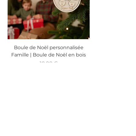
de présentation.
Boule de Noël personnalisée
Famille | Boule de Noël en bois
Prix
10,00 €
Offre : 4 boules +1 gratuite
Ajouter au panier