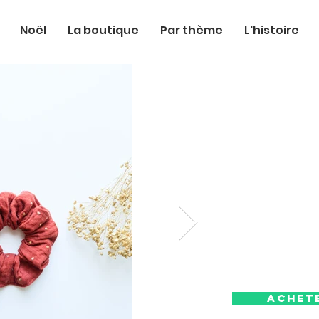
Noël
La boutique
Par thème
L'histoire
Achet