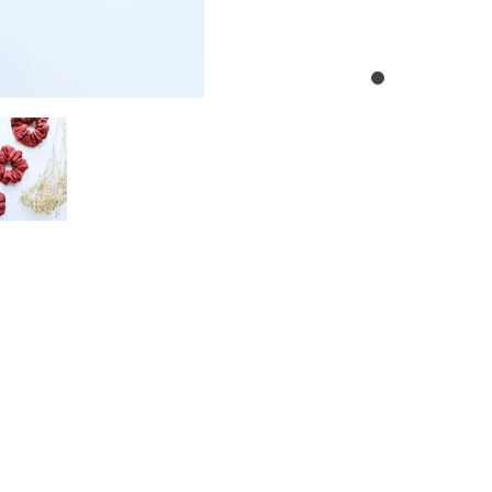
INFOS
CONTACT
FAQ
0477/53.66.11
Mentions légales
hello@ateliernumero7.be
Conditions générales
Politique de confidentialité
© 2026 Atelier #7