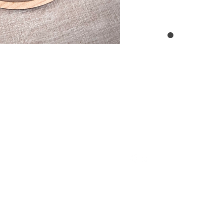
INFOS
CONTACT
FAQ
0477/53.66.11
Mentions légales
hello@ateliernumero7.be
Conditions générales
Politique de confidentialité
© 2026 Atelier #7